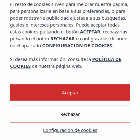
El resto de cookies sirven para mejorar nuestra página,
para personalizarla en base a sus preferencias, o para
poder mostrarle publicidad ajustada a sus búsquedas,
gustos e intereses personales. Puede aceptar todas
estas cookies pulsando el botón
ACEPTAR
, rechazarlas
pulsando el botón
RECHAZAR
o configurarlas clicando
en el apartado
CONFIGURACIÓN DE COOKIES
.
Si desea más información, consulte la
POLÍTICA DE
COOKIES
de nuestra página web.
Inicio
Journal
Authentic Ibiza
Aceptar
LAS CAPILLAS MÁS ESPECIALES DE IBIZA
Rechazar
Por Laura Martínez
Configuración de cookies
Ibiza es mucho más que calas turquesas y noches