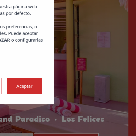
nuestra página web
as por defecto.
us preferencias, o
les. Puede aceptar
AZAR
o configurarlas
Aceptar
and Paradiso
Los Felices