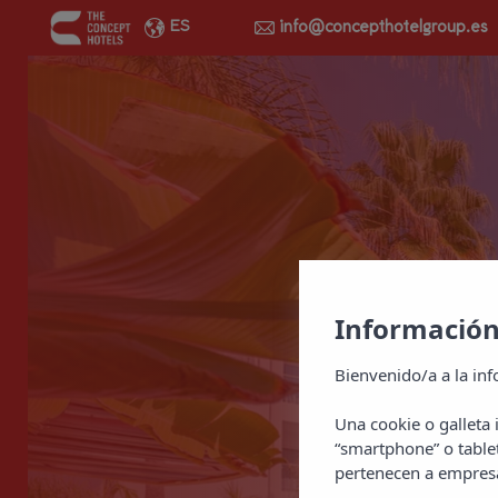
info@concepthotelgroup.es
ES
Información
Bienvenido/a a la inf
Una cookie o galleta
“smartphone” o table
pertenecen a empresa