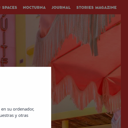
 SPACES
NOCTURNA
JOURNAL
STORIES MAGAZINE
 en su ordenador,
uestras y otras