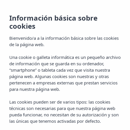
Información básica sobre
cookies
Bienvenido/a a la información básica sobre las cookies
Zona de Piscina
de la página web.
Una cookie o galleta informática es un pequeño archivo
de información que se guarda en su ordenador,
Una zona espaciosa, con todo el rollazo
“smartphone” o tableta cada vez que visita nuestra
americano, perfecta para una boda informal en
página web. Algunas cookies son nuestras y otras
nuestra wedding chapel o pasar el día a remojo
pertenecen a empresas externas que prestan servicios
en nuestro hot tub con forma de corazón.
para nuestra página web.
Las cookies pueden ser de varios tipos: las cookies
técnicas son necesarias para que nuestra página web
pueda funcionar, no necesitan de su autorización y son
las únicas que tenemos activadas por defecto.