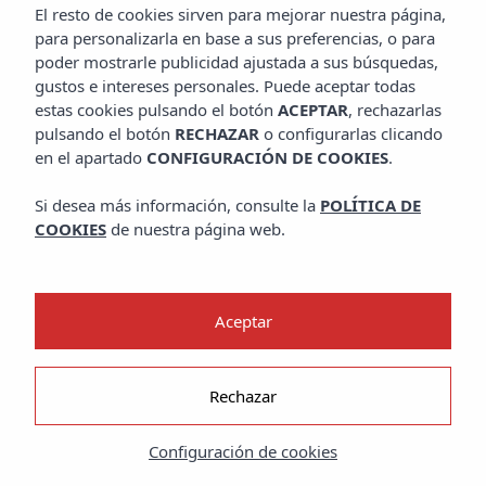
El resto de cookies sirven para mejorar nuestra página,
para personalizarla en base a sus preferencias, o para
poder mostrarle publicidad ajustada a sus búsquedas,
gustos e intereses personales. Puede aceptar todas
estas cookies pulsando el botón
ACEPTAR
, rechazarlas
pulsando el botón
RECHAZAR
o configurarlas clicando
en el apartado
CONFIGURACIÓN DE COOKIES
.
Si desea más información, consulte la
POLÍTICA DE
COOKIES
de nuestra página web.
Inicio
Journal
Life Style
Aceptar
¡SILENCIO! ¡ESTAMOS RODANDO!
Rechazar
Películas filmadas en Ibiza
Configuración de cookies
Por Laura Martínez