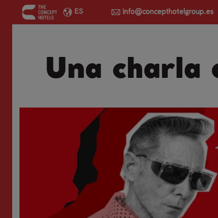
info@concepthotelgroup.es
ES
Una charla 