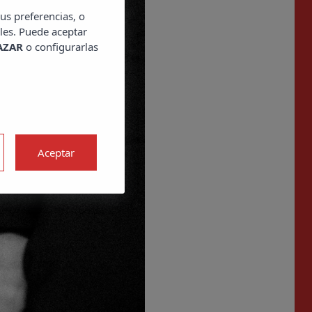
us preferencias, o
les. Puede aceptar
AZAR
o configurarlas
Aceptar