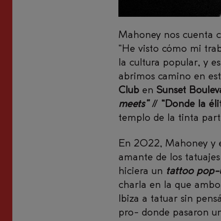
Mahoney nos cuenta cóm
“He visto cómo mi trab
la cultura popular, y e
abrimos camino en este 
Club
en
Sunset Boulev
meets”
//
“Donde la éli
templo de la tinta part
En 2022, Mahoney y e
amante de los tatuajes
hiciera un
tattoo pop-
charla en la que ambo
Ibiza a tatuar sin pen
pro- donde pasaron uno