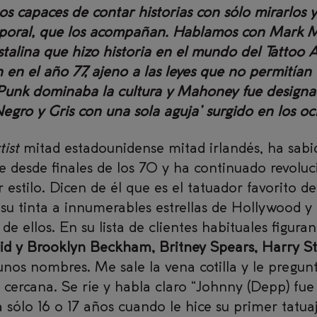
os capaces de contar historias con sólo mirarlos y
emporal, que los acompañan. Hablamos con Mark 
istalina que hizo historia en el mundo del Tattoo
en el año 77, ajeno a las leyes que no permitían
 Punk dominaba la cultura y Mahoney fue designa
gro y Gris con una sola aguja’ surgido en los oc
tist
mitad estadounidense mitad irlandés, ha sab
e desde finales de los 70 y ha continuado revolu
 estilo. Dicen de él que es el tatuador favorito de
u tinta a innumerables estrellas de Hollywood y 
 ellos. En su lista de clientes habituales figuran
vid y Brooklyn Beckham, Britney Spears, Harry St
gunos nombres. Me sale la vena cotilla y le pregun
 cercana. Se ríe y habla claro “Johnny (Depp) fu
a sólo 16 o 17 años cuando le hice su primer tatua