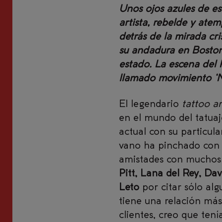
Unos ojos azules de es
artista, rebelde y at
detrás de la mirada cr
su andadura en Boston 
estado. La escena del
llamado movimiento ‘Ne
El legendario
tattoo ar
en el mundo del tatuaj
actual con su particular
vano ha pinchado con s
amistades con muchos de
Pitt, Lana del Rey, Da
Leto
por citar sólo al
tiene una relación más
clientes, creo que tení