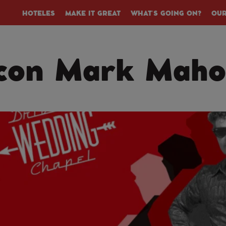
HOTELES
MAKE IT GREAT
WHAT’S GOING ON?
OUR
con Mark Maho