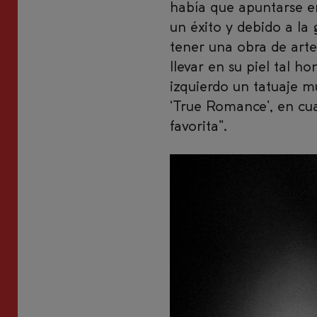
había que apuntarse en
un éxito y debido a l
tener una obra de art
llevar en su piel tal h
izquierdo un tatuaje m
‘True Romance’, en cua
favorita”.