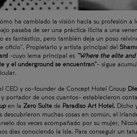
o ha cambiado la visión hacia su profesión a lo
ajo pasaba de ser una práctica ilícita a una vene
so es fantástico, pero también deja un poso reivin
oficio”. Propietario y artista principal del
Shamr
ard
-cuyo lema principal es
“Where the elite and
te y el underground se encuentran”
- sigue acumu
icular.
l CEO y co-founder de Concept Hotel Group
Di
 y portador de unos cuantos- establecieron contac
up
en la
Zero Suite
de
Paradiso Art Hotel.
Dicho 
s descubrieron muchas cosas en común, el irland
sárselo dos veces acompañado por su mujer, Nicole
s días conociendo la isla. Para conseguir un tat