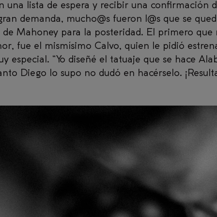
 una lista de espera y recibir una confirmación de
a gran demanda, mucho@s fueron l@s que se queda
e de Mahoney para la posteridad. El primero que 
onor, fue el mismísimo Calvo, quien le pidió estre
uy especial. “Yo diseñé el tatuaje que se hace Ala
nto Diego lo supo no dudó en hacérselo. ¡Resulta