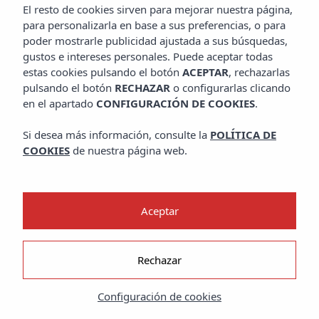
El resto de cookies sirven para mejorar nuestra página,
para personalizarla en base a sus preferencias, o para
poder mostrarle publicidad ajustada a sus búsquedas,
gustos e intereses personales. Puede aceptar todas
estas cookies pulsando el botón
ACEPTAR
, rechazarlas
pulsando el botón
RECHAZAR
o configurarlas clicando
en el apartado
CONFIGURACIÓN DE COOKIES
.
Si desea más información, consulte la
POLÍTICA DE
COOKIES
de nuestra página web.
Inicio
Journal
Authentic Ibiza
Aceptar
UN FIN DE SEMANA EN IBIZA
Por Laura Martínez
Rechazar
La isla bonita ofrece un sinfín de suculentos planes,
Configuración de cookies
que van desde degustar su sorprendente gastronomía
local, pasando por la gran variedad de mercadillos y