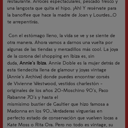
restaurante. Arroces espectaculares, pescado fresco y
una langosta que quita el hipo. ¡Ah! Y resérvate para
la
banoffee
que hace la madre de Joan y Lourdes…O
te arrepentirás
.
Con el estómago lleno, la vida se ve y se siente de
otra manera. Ahora vamos a darnos una vuelta por
algunas de las tiendas y mercadillos más cool. La joya
de la corona del shopping en Ibiza es, sin
duda,
Annie’s Ibiza
. Annie Doble es la mujer detrás de
esta tiendecita llena de glamour y joyas vintage
(Annie’s Archive) donde puedes encontrar corsés
de Vivienne Westwood, vestidos charlestón -
originales de los años 20-Moschino 90’s, Paco
Rabanne 70’s y hasta el
mismísimo bustier de Gaultier que hizo famosa a
Madonna en los 90…Verdaderas virguerías en
perfecto estado de conservación que vuelven locas a
Kate Moss o Rita Ora. Pero no todo es vintage, su