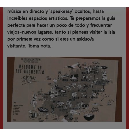
tiendas cool, la diversidad de bares auténticos con
música en directo y ‘speakeasy’ ocultos, hasta
increíbles espacios artísticos. Te preparamos la guía
perfecta para hacer un poco de todo y frecuentar
viejos-nuevos lugares, tanto si planeas visitar la Isla
por primera vez como si eres un asiduo/a
visitante. Toma nota.